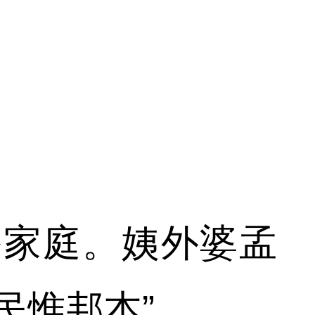
裕家庭。姨外婆孟
“民惟邦本”。