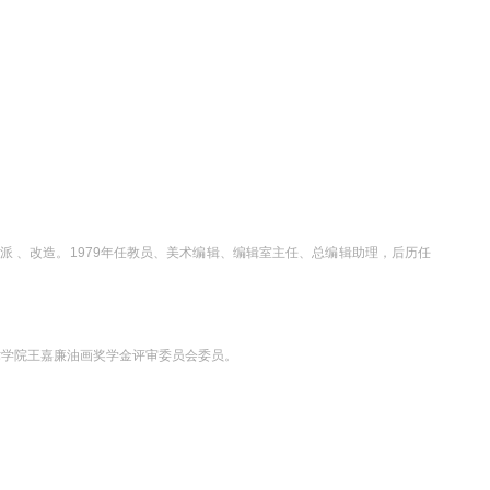
划为右派 、改造。1979年任教员、美术编辑、编辑室主任、总编辑助理，后历任
术学院王嘉廉油画奖学金评审委员会委员。