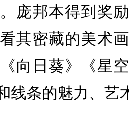
。庞邦本得到奖
看其密藏的美术
《向日葵》《星
和线条的魅力、艺