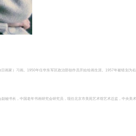
祖母 （旅日画家）习画。1950年任华东军区政治部创作员开始绘画生涯。1957年被错
会副秘书长，中国老年书画研究会研究员，现任北京市美苑艺术馆艺术总监，中央美