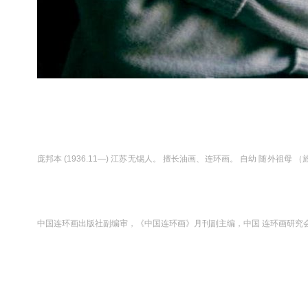
庞邦本 (1936.11—) 江苏无锡人。 擅长油画、连环画。 自幼 随外
中国连环画出版社副编审，《中国连环画》月刊副主编，中国 连环画研究