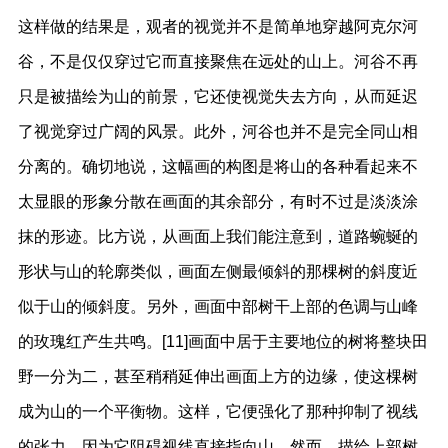
这样做的结果是，观者的视觉并不是简单地穿越阿克尔河
谷，不是仅仅穿过它而直接聚焦在远处的山上。河谷不再
只是被描绘为山的前景，它还使视觉失去方向，从而延迟
了视觉穿过广阔的风景。此外，河谷也并不是完全同山相
分离的。确切地说，这幅画的构图是将山的各种看起来不
太显眼的形象分散在画面的其余部分，有时不过是淡淡涂
抹的形迹。比方说，从画面上我们能注意到，道路蜿蜒的
形状与山的轮廓类似，画面左侧最倾斜的那棵树的斜度近
似于山的倾斜度。另外，画面中部树干上部的色调与山峰
的玫瑰红产生共鸣。[11]画面中居于主要地位的树将整块田
野一分为二，甚至稍稍延伸出画面上方的边缘，使这棵树
成为山的一个平衡物。这样，它便强化了那种抑制了视线
的张力，因为它阻碍视线直接指向山。然而，描绘上部树