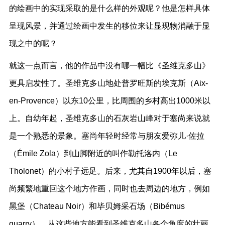
的绘画中的实现采取的是什么样的外观呢？他是怎样具体
呈现风景，并通过绘画中发生的移位来让显现物消融于显
现之中的呢？
就这一点而言，他的作品中没有哪一幅比《圣维克多山》
更具启发性了。圣维克多山地处普罗旺斯的埃克斯（Aix-
en-Provence）以东10公里，比周围的乡村高出1000米以
上。自幼年起，圣维克多山的石灰岩山峰对于塞尚来说就
是一个熟悉的景象。塞尚年轻时经常与朋友爱弥儿·佐拉
（Émile Zola）到山脚附近的叫作勒托洛内（Le
Tholonet）的小村子远足。后来，尤其自1900年以后，塞
尚频繁地重回这个地方作画，同时也去周边的地方，例如
黑堡（Chateau Noir）和毕贝姆采石场（Bibémus
quarry），从这些地方能看到圣维克多山各个角度的壮丽