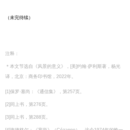
（未完待续）
注释：
＊本文节选自《风景的意义》，[美]约翰·萨利斯著，杨光
译，北京：商务印书馆，2022年。
[1]保罗·塞尚：《通信集》，第257页。
[2]同上书，第276页。
[3]同上书，第288页。
[4]海德格尔：《塞尚》（Cézanne）。这个1974年的晚一