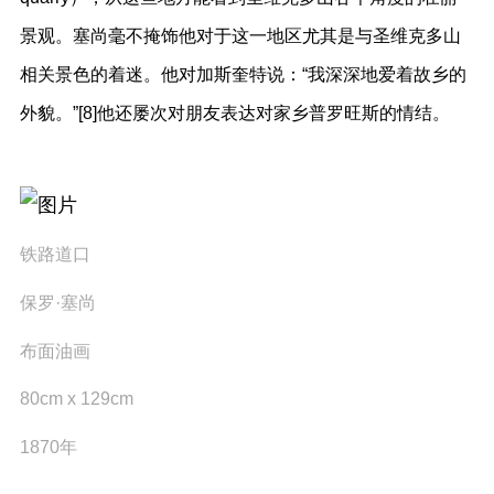
景观。塞尚毫不掩饰他对于这一地区尤其是与圣维克多山
相关景色的着迷。他对加斯奎特说：“我深深地爱着故乡的
外貌。”[8]他还屡次对朋友表达对家乡普罗旺斯的情结。
铁路道口
保罗·塞尚
布面油画
80cm x 129cm
1870年