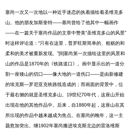
塞尚一次又一次地以一种近乎迷恋的执着描绘着圣维克多
山。他的朋友加斯奎特——塞尚曾给了他其中一幅画作
——在一篇关于塞尚作品的文章中赞美“圣维克多山的风景”
时这样评论道：“只有在这里，普罗旺斯简单的、粗粝的和
柔和的美才被重新发现。”[9]塞尚第一次描绘这里的风景和
山的作品是1870年的《铁路道口》。画中显示出的一道分
割一座矮山的切口——像大地的一道伤口——是由新修建
的埃克斯—罗尼亚克铁路线造成的；而画面的背景中，位
于最右侧的就是圣维克多山。19世纪70年代，这座山开始
出现在他的其他作品中。后来，自1880年起，这座山在其
所出现的作品中越来越成为焦点。在塞尚的晚年，这一主
题愈加突出。继1902年塞尚搬进埃克斯北边的雷洛维斯